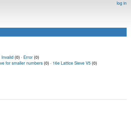
log in
·
Invalid
(0) ·
Error
(0)
eve for smaller numbers
(0) ·
16e Lattice Sieve V5
(0)