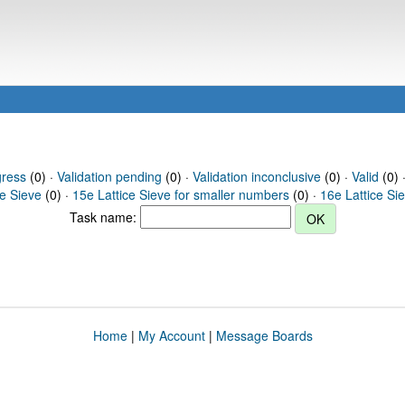
gress
(0) ·
Validation pending
(0) ·
Validation inconclusive
(0) ·
Valid
(0) 
ce Sieve
(0) ·
15e Lattice Sieve for smaller numbers
(0) ·
16e Lattice Si
Task name:
Home
|
My Account
|
Message Boards