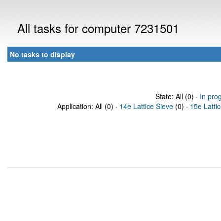
All tasks for computer 7231501
No tasks to display
State: All (0) ·
In pro
Application: All (0) ·
14e Lattice Sieve
(0) ·
15e Latti