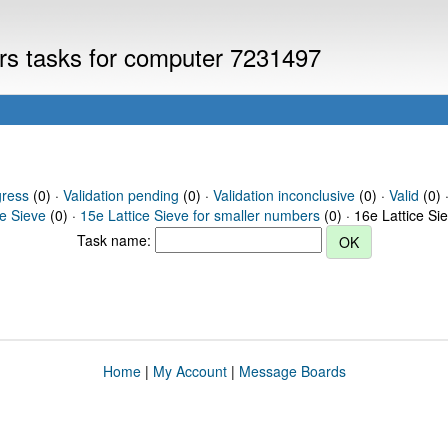
ers tasks for computer 7231497
gress
(0) ·
Validation pending
(0) ·
Validation inconclusive
(0) ·
Valid
(0) 
ce Sieve
(0) ·
15e Lattice Sieve for smaller numbers
(0) · 16e Lattice Si
Task name:
Home
|
My Account
|
Message Boards