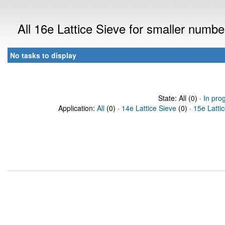
All 16e Lattice Sieve for smaller numb
No tasks to display
State: All (0) ·
In pro
Application:
All
(0) ·
14e Lattice Sieve
(0) ·
15e Latti