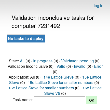
log in
Validation inconclusive tasks for
computer 7231492
No tasks to display
State:
All
(0) ·
In progress
(0) ·
Validation pending
(0) ·
Validation inconclusive (0) ·
Valid
(0) ·
Invalid
(0) ·
Error
(0)
Application: All (0) ·
14e Lattice Sieve
(0) ·
15e Lattice
Sieve
(0) ·
15e Lattice Sieve for smaller numbers
(0) ·
16e Lattice Sieve for smaller numbers
(0) ·
16e Lattice
Sieve V5
(0)
Task name: