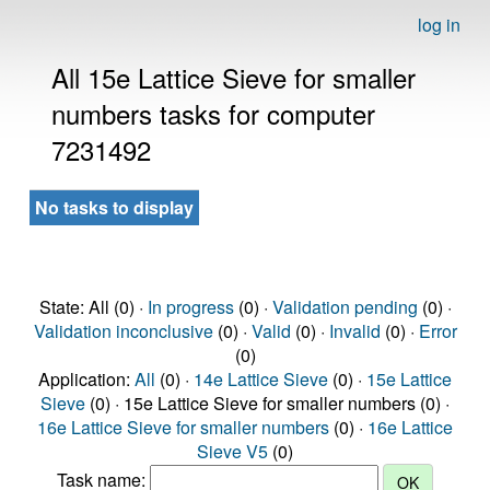
log in
All 15e Lattice Sieve for smaller
numbers tasks for computer
7231492
No tasks to display
State: All (0) ·
In progress
(0) ·
Validation pending
(0) ·
Validation inconclusive
(0) ·
Valid
(0) ·
Invalid
(0) ·
Error
(0)
Application:
All
(0) ·
14e Lattice Sieve
(0) ·
15e Lattice
Sieve
(0) · 15e Lattice Sieve for smaller numbers (0) ·
16e Lattice Sieve for smaller numbers
(0) ·
16e Lattice
Sieve V5
(0)
Task name: