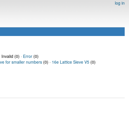
log in
 Invalid (0) ·
Error
(0)
eve for smaller numbers
(0) ·
16e Lattice Sieve V5
(0)