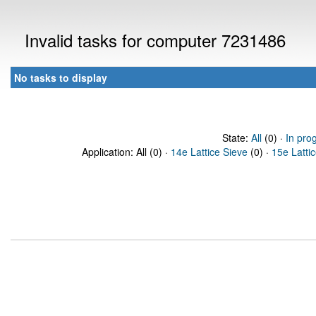
Invalid tasks for computer 7231486
No tasks to display
State:
All
(0) ·
In pro
Application: All (0) ·
14e Lattice Sieve
(0) ·
15e Latti