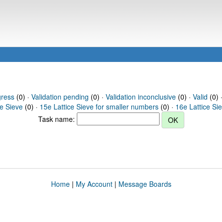
gress
(0) ·
Validation pending
(0) ·
Validation inconclusive
(0) ·
Valid
(0) ·
ce Sieve
(0) ·
15e Lattice Sieve for smaller numbers
(0) ·
16e Lattice Si
Task name:
Home
|
My Account
|
Message Boards