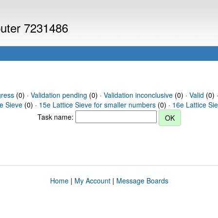
puter 7231486
gress
(0) ·
Validation pending
(0) ·
Validation inconclusive
(0) ·
Valid
(0) 
ce Sieve
(0) ·
15e Lattice Sieve for smaller numbers
(0) ·
16e Lattice Si
Task name:
Home
|
My Account
|
Message Boards