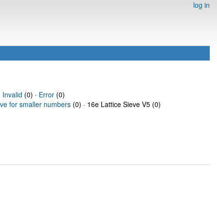
log in
·
Invalid
(0) ·
Error
(0)
eve for smaller numbers
(0) · 16e Lattice Sieve V5 (0)