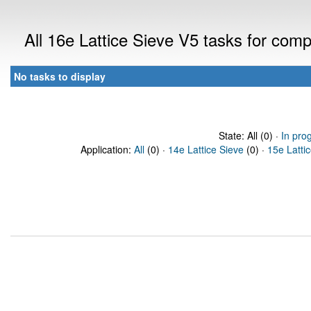
All 16e Lattice Sieve V5 tasks for com
No tasks to display
State: All (0) ·
In pro
Application:
All
(0) ·
14e Lattice Sieve
(0) ·
15e Latti