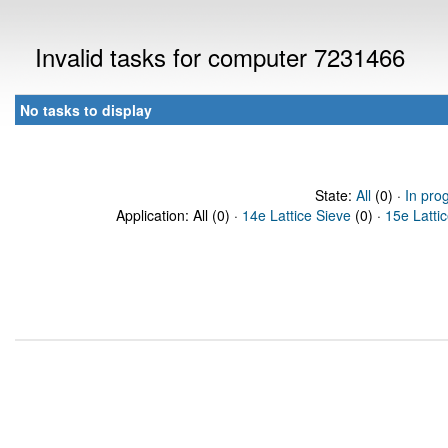
Invalid tasks for computer 7231466
No tasks to display
State:
All
(0) ·
In pro
Application: All (0) ·
14e Lattice Sieve
(0) ·
15e Latti