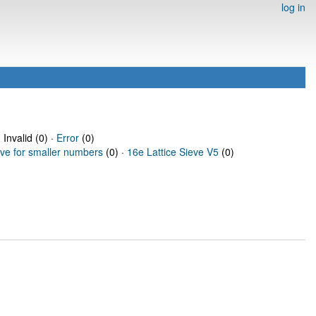
log in
 Invalid (0) ·
Error
(0)
eve for smaller numbers
(0) ·
16e Lattice Sieve V5
(0)