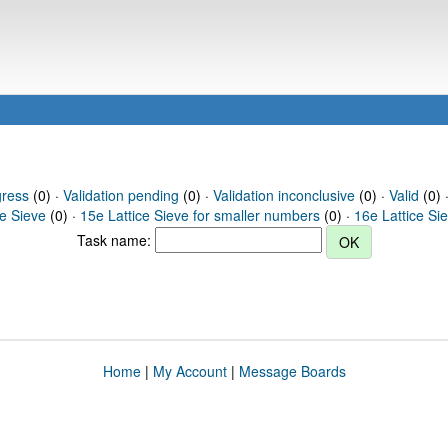
gress
(0) ·
Validation pending
(0) ·
Validation inconclusive
(0) ·
Valid
(0) ·
ce Sieve
(0) ·
15e Lattice Sieve for smaller numbers
(0) ·
16e Lattice Si
Task name:
Home
|
My Account
|
Message Boards