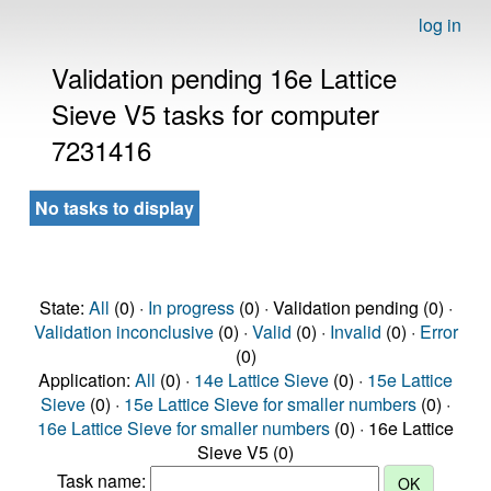
log in
Validation pending 16e Lattice
Sieve V5 tasks for computer
7231416
No tasks to display
State:
All
(0) ·
In progress
(0) · Validation pending (0) ·
Validation inconclusive
(0) ·
Valid
(0) ·
Invalid
(0) ·
Error
(0)
Application:
All
(0) ·
14e Lattice Sieve
(0) ·
15e Lattice
Sieve
(0) ·
15e Lattice Sieve for smaller numbers
(0) ·
16e Lattice Sieve for smaller numbers
(0) · 16e Lattice
Sieve V5 (0)
Task name: