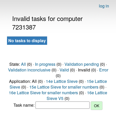
log in
Invalid tasks for computer
7231387
No tasks to display
State:
All
(0) ·
In progress
(0) ·
Validation pending
(0) ·
Validation inconclusive
(0) ·
Valid
(0) · Invalid (0) ·
Error
(0)
Application: All (0) ·
14e Lattice Sieve
(0) ·
15e Lattice
Sieve
(0) ·
15e Lattice Sieve for smaller numbers
(0) ·
16e Lattice Sieve for smaller numbers
(0) ·
16e Lattice
Sieve V5
(0)
Task name: