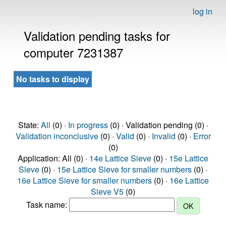
log in
Validation pending tasks for
computer 7231387
No tasks to display
State:
All
(0) ·
In progress
(0) · Validation pending (0) ·
Validation inconclusive
(0) ·
Valid
(0) ·
Invalid
(0) ·
Error
(0)
Application: All (0) ·
14e Lattice Sieve
(0) ·
15e Lattice
Sieve
(0) ·
15e Lattice Sieve for smaller numbers
(0) ·
16e Lattice Sieve for smaller numbers
(0) ·
16e Lattice
Sieve V5
(0)
Task name: