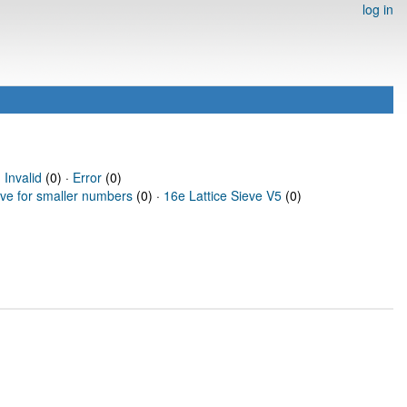
log in
·
Invalid
(0) ·
Error
(0)
eve for smaller numbers
(0) ·
16e Lattice Sieve V5
(0)