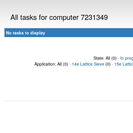
All tasks for computer 7231349
No tasks to display
State: All (0) ·
In pro
Application: All (0) ·
14e Lattice Sieve
(0) ·
15e Latti