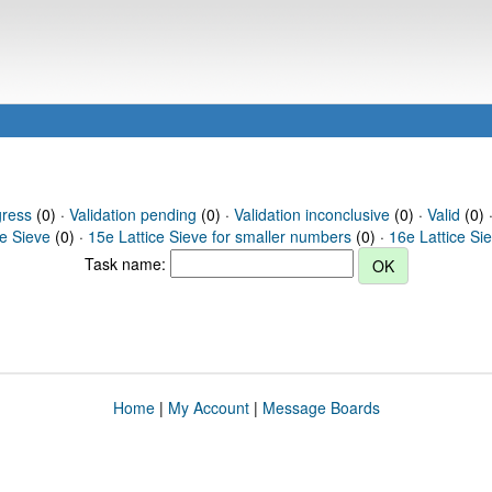
gress
(0) ·
Validation pending
(0) ·
Validation inconclusive
(0) ·
Valid
(0) 
ce Sieve
(0) ·
15e Lattice Sieve for smaller numbers
(0) ·
16e Lattice Si
Task name:
Home
|
My Account
|
Message Boards