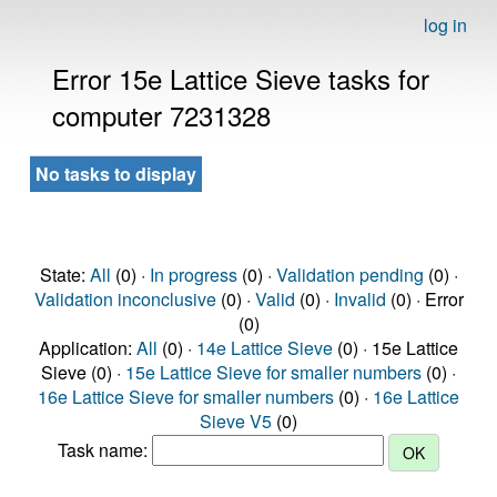
log in
Error 15e Lattice Sieve tasks for
computer 7231328
No tasks to display
State:
All
(0) ·
In progress
(0) ·
Validation pending
(0) ·
Validation inconclusive
(0) ·
Valid
(0) ·
Invalid
(0) · Error
(0)
Application:
All
(0) ·
14e Lattice Sieve
(0) · 15e Lattice
Sieve (0) ·
15e Lattice Sieve for smaller numbers
(0) ·
16e Lattice Sieve for smaller numbers
(0) ·
16e Lattice
Sieve V5
(0)
Task name: