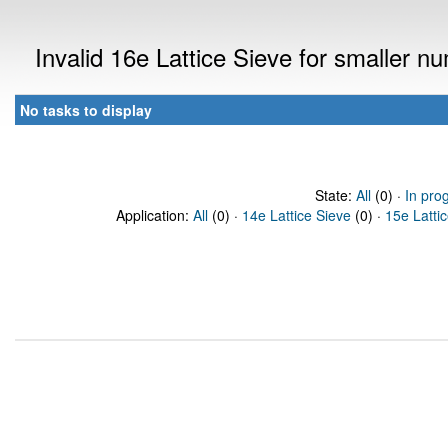
Invalid 16e Lattice Sieve for smaller 
No tasks to display
State:
All
(0) ·
In pro
Application:
All
(0) ·
14e Lattice Sieve
(0) ·
15e Latti