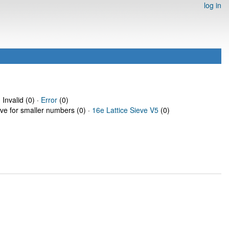
log in
 Invalid (0) ·
Error
(0)
eve for smaller numbers (0) ·
16e Lattice Sieve V5
(0)