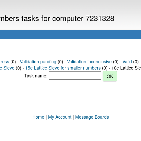
numbers tasks for computer 7231328
gress
(0) ·
Validation pending
(0) ·
Validation inconclusive
(0) ·
Valid
(0) ·
ce Sieve
(0) ·
15e Lattice Sieve for smaller numbers
(0) · 16e Lattice Si
Task name:
Home
|
My Account
|
Message Boards