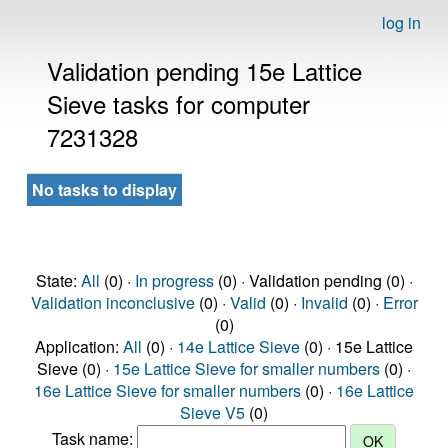
log in
Validation pending 15e Lattice
Sieve tasks for computer
7231328
No tasks to display
State:
All
(0) ·
In progress
(0) · Validation pending (0) ·
Validation inconclusive
(0) ·
Valid
(0) ·
Invalid
(0) ·
Error
(0)
Application:
All
(0) ·
14e Lattice Sieve
(0) · 15e Lattice
Sieve (0) ·
15e Lattice Sieve for smaller numbers
(0) ·
16e Lattice Sieve for smaller numbers
(0) ·
16e Lattice
Sieve V5
(0)
Task name: