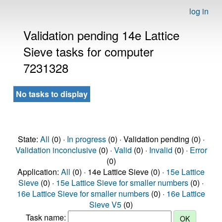
log in
Validation pending 14e Lattice
Sieve tasks for computer
7231328
No tasks to display
State:
All
(0) ·
In progress
(0) · Validation pending (0) ·
Validation inconclusive
(0) ·
Valid
(0) ·
Invalid
(0) ·
Error
(0)
Application:
All
(0) · 14e Lattice Sieve (0) ·
15e Lattice
Sieve
(0) ·
15e Lattice Sieve for smaller numbers
(0) ·
16e Lattice Sieve for smaller numbers
(0) ·
16e Lattice
Sieve V5
(0)
Task name: