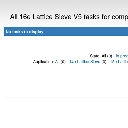
All 16e Lattice Sieve V5 tasks for com
No tasks to display
State: All (0) ·
In pro
Application:
All
(0) ·
14e Lattice Sieve
(0) ·
15e Latti