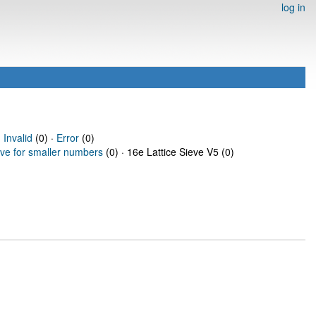
log in
·
Invalid
(0) ·
Error
(0)
eve for smaller numbers
(0) · 16e Lattice Sieve V5 (0)