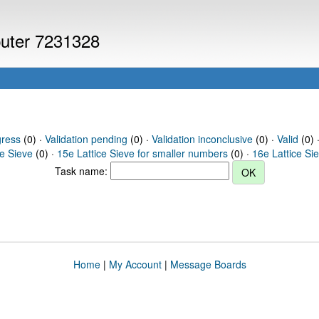
puter 7231328
gress
(0) ·
Validation pending
(0) ·
Validation inconclusive
(0) ·
Valid
(0) 
ce Sieve
(0) ·
15e Lattice Sieve for smaller numbers
(0) ·
16e Lattice Si
Task name:
Home
|
My Account
|
Message Boards