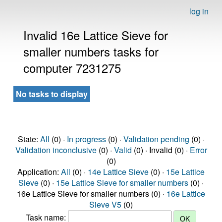
log in
Invalid 16e Lattice Sieve for
smaller numbers tasks for
computer 7231275
No tasks to display
State:
All
(0) ·
In progress
(0) ·
Validation pending
(0) ·
Validation inconclusive
(0) ·
Valid
(0) · Invalid (0) ·
Error
(0)
Application:
All
(0) ·
14e Lattice Sieve
(0) ·
15e Lattice
Sieve
(0) ·
15e Lattice Sieve for smaller numbers
(0) ·
16e Lattice Sieve for smaller numbers (0) ·
16e Lattice
Sieve V5
(0)
Task name: