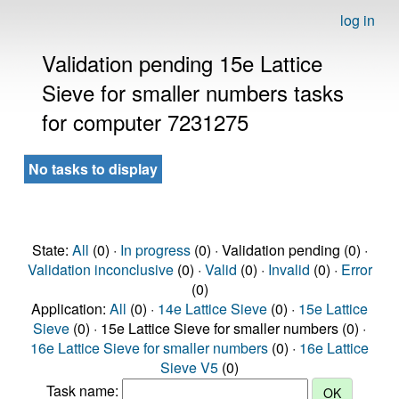
log in
Validation pending 15e Lattice
Sieve for smaller numbers tasks
for computer 7231275
No tasks to display
State:
All
(0) ·
In progress
(0) · Validation pending (0) ·
Validation inconclusive
(0) ·
Valid
(0) ·
Invalid
(0) ·
Error
(0)
Application:
All
(0) ·
14e Lattice Sieve
(0) ·
15e Lattice
Sieve
(0) · 15e Lattice Sieve for smaller numbers (0) ·
16e Lattice Sieve for smaller numbers
(0) ·
16e Lattice
Sieve V5
(0)
Task name: