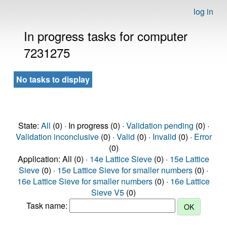
log in
In progress tasks for computer
7231275
No tasks to display
State:
All
(0) · In progress (0) ·
Validation pending
(0) ·
Validation inconclusive
(0) ·
Valid
(0) ·
Invalid
(0) ·
Error
(0)
Application: All (0) ·
14e Lattice Sieve
(0) ·
15e Lattice
Sieve
(0) ·
15e Lattice Sieve for smaller numbers
(0) ·
16e Lattice Sieve for smaller numbers
(0) ·
16e Lattice
Sieve V5
(0)
Task name: