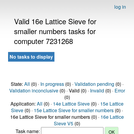
log in
Valid 16e Lattice Sieve for
smaller numbers tasks for
computer 7231268
No tasks to display
State:
All
(0) ·
In progress
(0) ·
Validation pending
(0) ·
Validation inconclusive
(0) · Valid (0) ·
Invalid
(0) ·
Error
(0)
Application:
All
(0) ·
14e Lattice Sieve
(0) ·
15e Lattice
Sieve
(0) ·
15e Lattice Sieve for smaller numbers
(0) ·
16e Lattice Sieve for smaller numbers (0) ·
16e Lattice
Sieve V5
(0)
Task name: