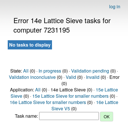
log in
Error 14e Lattice Sieve tasks for
computer 7231195
No tasks to display
State:
All
(0) ·
In progress
(0) ·
Validation pending
(0) ·
Validation inconclusive
(0) ·
Valid
(0) ·
Invalid
(0) · Error
(0)
Application:
All
(0) · 14e Lattice Sieve (0) ·
15e Lattice
Sieve
(0) ·
15e Lattice Sieve for smaller numbers
(0) ·
16e Lattice Sieve for smaller numbers
(0) ·
16e Lattice
Sieve V5
(0)
Task name: