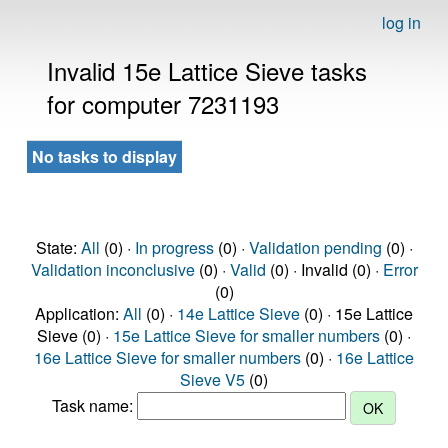
log in
Invalid 15e Lattice Sieve tasks
for computer 7231193
No tasks to display
State:
All
(0) ·
In progress
(0) ·
Validation pending
(0) ·
Validation inconclusive
(0) ·
Valid
(0) · Invalid (0) ·
Error
(0)
Application:
All
(0) ·
14e Lattice Sieve
(0) · 15e Lattice
Sieve (0) ·
15e Lattice Sieve for smaller numbers
(0) ·
16e Lattice Sieve for smaller numbers
(0) ·
16e Lattice
Sieve V5
(0)
Task name: