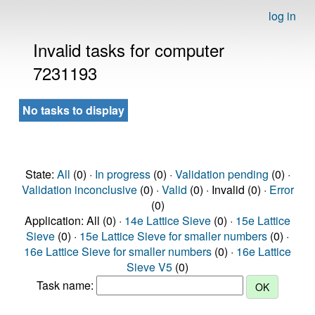
log in
Invalid tasks for computer
7231193
No tasks to display
State:
All
(0) ·
In progress
(0) ·
Validation pending
(0) ·
Validation inconclusive
(0) ·
Valid
(0) · Invalid (0) ·
Error
(0)
Application: All (0) ·
14e Lattice Sieve
(0) ·
15e Lattice
Sieve
(0) ·
15e Lattice Sieve for smaller numbers
(0) ·
16e Lattice Sieve for smaller numbers
(0) ·
16e Lattice
Sieve V5
(0)
Task name: