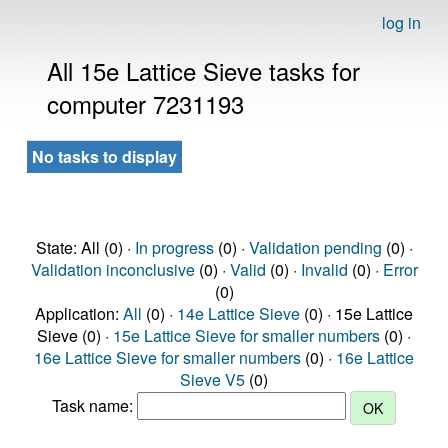
log in
All 15e Lattice Sieve tasks for
computer 7231193
No tasks to display
State: All (0) ·
In progress
(0) ·
Validation pending
(0) ·
Validation inconclusive
(0) ·
Valid
(0) ·
Invalid
(0) ·
Error
(0)
Application:
All
(0) ·
14e Lattice Sieve
(0) · 15e Lattice
Sieve (0) ·
15e Lattice Sieve for smaller numbers
(0) ·
16e Lattice Sieve for smaller numbers
(0) ·
16e Lattice
Sieve V5
(0)
Task name: