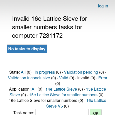
log in
Invalid 16e Lattice Sieve for
smaller numbers tasks for
computer 7231172
No tasks to display
State:
All
(0) ·
In progress
(0) ·
Validation pending
(0) ·
Validation inconclusive
(0) ·
Valid
(0) · Invalid (0) ·
Error
(0)
Application:
All
(0) ·
14e Lattice Sieve
(0) ·
15e Lattice
Sieve
(0) ·
15e Lattice Sieve for smaller numbers
(0) ·
16e Lattice Sieve for smaller numbers (0) ·
16e Lattice
Sieve V5
(0)
Task name: