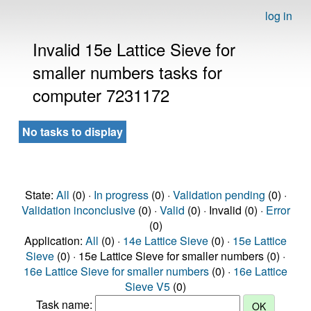
log in
Invalid 15e Lattice Sieve for
smaller numbers tasks for
computer 7231172
No tasks to display
State:
All
(0) ·
In progress
(0) ·
Validation pending
(0) ·
Validation inconclusive
(0) ·
Valid
(0) · Invalid (0) ·
Error
(0)
Application:
All
(0) ·
14e Lattice Sieve
(0) ·
15e Lattice
Sieve
(0) · 15e Lattice Sieve for smaller numbers (0) ·
16e Lattice Sieve for smaller numbers
(0) ·
16e Lattice
Sieve V5
(0)
Task name: