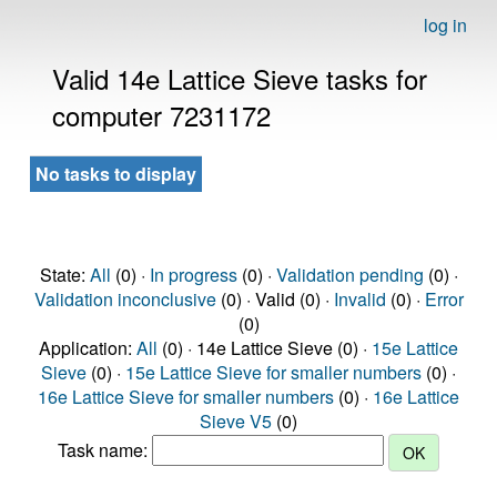
log in
Valid 14e Lattice Sieve tasks for
computer 7231172
No tasks to display
State:
All
(0) ·
In progress
(0) ·
Validation pending
(0) ·
Validation inconclusive
(0) · Valid (0) ·
Invalid
(0) ·
Error
(0)
Application:
All
(0) · 14e Lattice Sieve (0) ·
15e Lattice
Sieve
(0) ·
15e Lattice Sieve for smaller numbers
(0) ·
16e Lattice Sieve for smaller numbers
(0) ·
16e Lattice
Sieve V5
(0)
Task name: