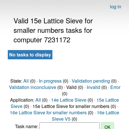
log in
Valid 15e Lattice Sieve for
smaller numbers tasks for
computer 7231172
No tasks to display
State:
All
(0) ·
In progress
(0) ·
Validation pending
(0) ·
Validation inconclusive
(0) · Valid (0) ·
Invalid
(0) ·
Error
(0)
Application:
All
(0) ·
14e Lattice Sieve
(0) ·
15e Lattice
Sieve
(0) · 15e Lattice Sieve for smaller numbers (0) ·
16e Lattice Sieve for smaller numbers
(0) ·
16e Lattice
Sieve V5
(0)
Task name: