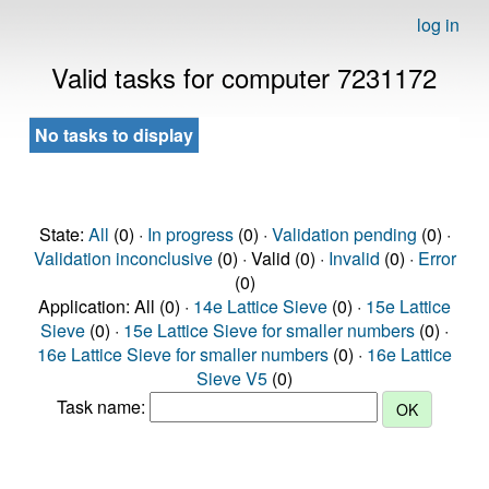
log in
Valid tasks for computer 7231172
No tasks to display
State:
All
(0) ·
In progress
(0) ·
Validation pending
(0) ·
Validation inconclusive
(0) · Valid (0) ·
Invalid
(0) ·
Error
(0)
Application: All (0) ·
14e Lattice Sieve
(0) ·
15e Lattice
Sieve
(0) ·
15e Lattice Sieve for smaller numbers
(0) ·
16e Lattice Sieve for smaller numbers
(0) ·
16e Lattice
Sieve V5
(0)
Task name: