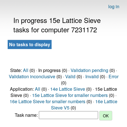
log in
In progress 15e Lattice Sieve
tasks for computer 7231172
No tasks to display
State:
All
(0) · In progress (0) ·
Validation pending
(0) ·
Validation inconclusive
(0) ·
Valid
(0) ·
Invalid
(0) ·
Error
(0)
Application:
All
(0) ·
14e Lattice Sieve
(0) · 15e Lattice
Sieve (0) ·
15e Lattice Sieve for smaller numbers
(0) ·
16e Lattice Sieve for smaller numbers
(0) ·
16e Lattice
Sieve V5
(0)
Task name: