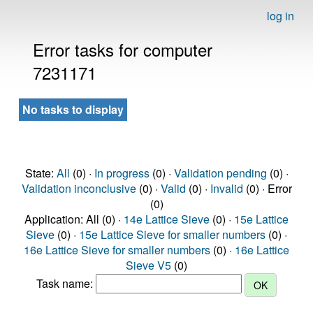
log in
Error tasks for computer
7231171
No tasks to display
State:
All
(0) ·
In progress
(0) ·
Validation pending
(0) ·
Validation inconclusive
(0) ·
Valid
(0) ·
Invalid
(0) · Error
(0)
Application: All (0) ·
14e Lattice Sieve
(0) ·
15e Lattice
Sieve
(0) ·
15e Lattice Sieve for smaller numbers
(0) ·
16e Lattice Sieve for smaller numbers
(0) ·
16e Lattice
Sieve V5
(0)
Task name: