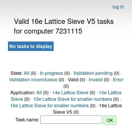
log in
Valid 16e Lattice Sieve V5 tasks
for computer 7231115
No tasks to display
State:
All
(0) ·
In progress
(0) ·
Validation pending
(0) ·
Validation inconclusive
(0) · Valid (0) ·
Invalid
(0) ·
Error
(0)
Application:
All
(0) ·
14e Lattice Sieve
(0) ·
15e Lattice
Sieve
(0) ·
15e Lattice Sieve for smaller numbers
(0) ·
16e Lattice Sieve for smaller numbers
(0) · 16e Lattice
Sieve V5 (0)
Task name: