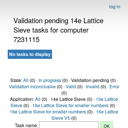
log in
Validation pending 14e Lattice
Sieve tasks for computer
7231115
No tasks to display
State:
All
(0) ·
In progress
(0) · Validation pending (0) ·
Validation inconclusive
(0) ·
Valid
(0) ·
Invalid
(0) ·
Error
(0)
Application:
All
(0) · 14e Lattice Sieve (0) ·
15e Lattice
Sieve
(0) ·
15e Lattice Sieve for smaller numbers
(0) ·
16e Lattice Sieve for smaller numbers
(0) ·
16e Lattice
Sieve V5
(0)
Task name: