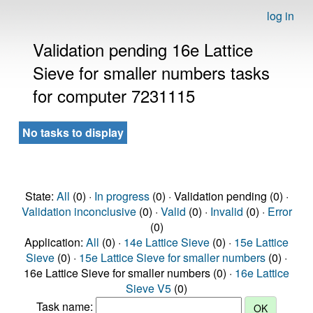
log in
Validation pending 16e Lattice
Sieve for smaller numbers tasks
for computer 7231115
No tasks to display
State:
All
(0) ·
In progress
(0) · Validation pending (0) ·
Validation inconclusive
(0) ·
Valid
(0) ·
Invalid
(0) ·
Error
(0)
Application:
All
(0) ·
14e Lattice Sieve
(0) ·
15e Lattice
Sieve
(0) ·
15e Lattice Sieve for smaller numbers
(0) ·
16e Lattice Sieve for smaller numbers (0) ·
16e Lattice
Sieve V5
(0)
Task name: