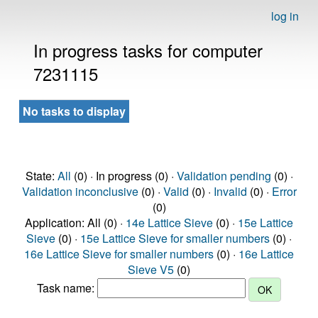
log in
In progress tasks for computer
7231115
No tasks to display
State:
All
(0) · In progress (0) ·
Validation pending
(0) ·
Validation inconclusive
(0) ·
Valid
(0) ·
Invalid
(0) ·
Error
(0)
Application: All (0) ·
14e Lattice Sieve
(0) ·
15e Lattice
Sieve
(0) ·
15e Lattice Sieve for smaller numbers
(0) ·
16e Lattice Sieve for smaller numbers
(0) ·
16e Lattice
Sieve V5
(0)
Task name: