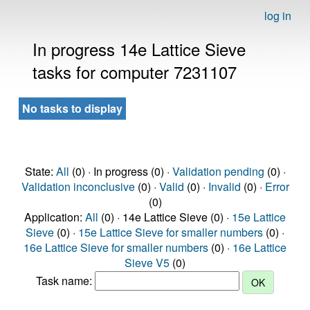
log in
In progress 14e Lattice Sieve
tasks for computer 7231107
No tasks to display
State:
All
(0) · In progress (0) ·
Validation pending
(0) ·
Validation inconclusive
(0) ·
Valid
(0) ·
Invalid
(0) ·
Error
(0)
Application:
All
(0) · 14e Lattice Sieve (0) ·
15e Lattice
Sieve
(0) ·
15e Lattice Sieve for smaller numbers
(0) ·
16e Lattice Sieve for smaller numbers
(0) ·
16e Lattice
Sieve V5
(0)
Task name: