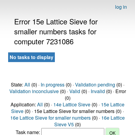
log in
Error 15e Lattice Sieve for
smaller numbers tasks for
computer 7231086
No tasks to display
State:
All
(0) ·
In progress
(0) ·
Validation pending
(0) ·
Validation inconclusive
(0) ·
Valid
(0) ·
Invalid
(0) · Error
(0)
Application:
All
(0) ·
14e Lattice Sieve
(0) ·
15e Lattice
Sieve
(0) · 15e Lattice Sieve for smaller numbers (0) ·
16e Lattice Sieve for smaller numbers
(0) ·
16e Lattice
Sieve V5
(0)
Task name: