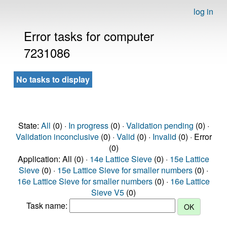
log in
Error tasks for computer
7231086
No tasks to display
State:
All
(0) ·
In progress
(0) ·
Validation pending
(0) ·
Validation inconclusive
(0) ·
Valid
(0) ·
Invalid
(0) · Error
(0)
Application: All (0) ·
14e Lattice Sieve
(0) ·
15e Lattice
Sieve
(0) ·
15e Lattice Sieve for smaller numbers
(0) ·
16e Lattice Sieve for smaller numbers
(0) ·
16e Lattice
Sieve V5
(0)
Task name: