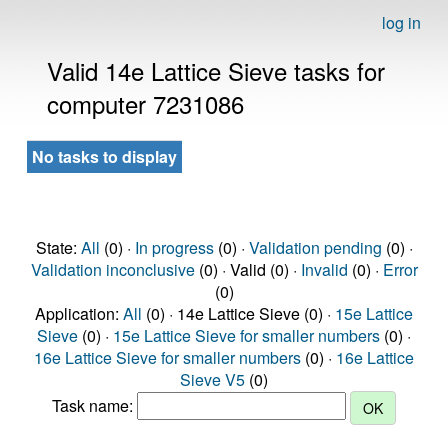
log in
Valid 14e Lattice Sieve tasks for
computer 7231086
No tasks to display
State:
All
(0) ·
In progress
(0) ·
Validation pending
(0) ·
Validation inconclusive
(0) · Valid (0) ·
Invalid
(0) ·
Error
(0)
Application:
All
(0) · 14e Lattice Sieve (0) ·
15e Lattice
Sieve
(0) ·
15e Lattice Sieve for smaller numbers
(0) ·
16e Lattice Sieve for smaller numbers
(0) ·
16e Lattice
Sieve V5
(0)
Task name: