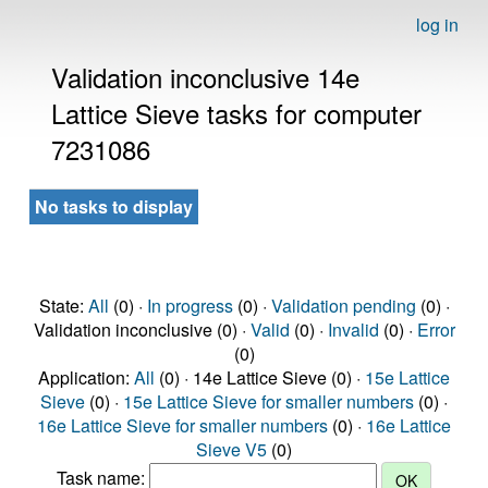
log in
Validation inconclusive 14e
Lattice Sieve tasks for computer
7231086
No tasks to display
State:
All
(0) ·
In progress
(0) ·
Validation pending
(0) ·
Validation inconclusive (0) ·
Valid
(0) ·
Invalid
(0) ·
Error
(0)
Application:
All
(0) · 14e Lattice Sieve (0) ·
15e Lattice
Sieve
(0) ·
15e Lattice Sieve for smaller numbers
(0) ·
16e Lattice Sieve for smaller numbers
(0) ·
16e Lattice
Sieve V5
(0)
Task name: