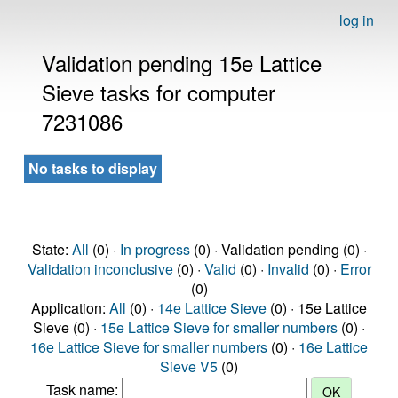
log in
Validation pending 15e Lattice
Sieve tasks for computer
7231086
No tasks to display
State:
All
(0) ·
In progress
(0) · Validation pending (0) ·
Validation inconclusive
(0) ·
Valid
(0) ·
Invalid
(0) ·
Error
(0)
Application:
All
(0) ·
14e Lattice Sieve
(0) · 15e Lattice
Sieve (0) ·
15e Lattice Sieve for smaller numbers
(0) ·
16e Lattice Sieve for smaller numbers
(0) ·
16e Lattice
Sieve V5
(0)
Task name: