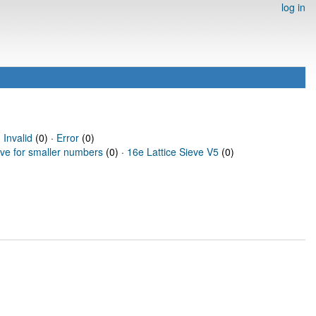
log in
·
Invalid
(0) ·
Error
(0)
eve for smaller numbers
(0) ·
16e Lattice Sieve V5
(0)