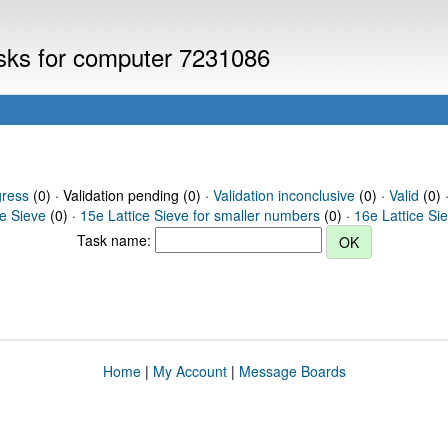
asks for computer 7231086
gress
(0) · Validation pending (0) ·
Validation inconclusive
(0) ·
Valid
(0) 
ce Sieve
(0) ·
15e Lattice Sieve for smaller numbers
(0) ·
16e Lattice Si
Task name:
Home
|
My Account
|
Message Boards