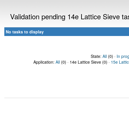
Validation pending 14e Lattice Sieve t
No tasks to display
State:
All
(0) ·
In pro
Application:
All
(0) · 14e Lattice Sieve (0) ·
15e Latti