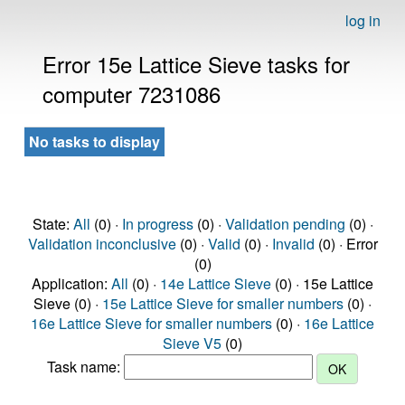
log in
Error 15e Lattice Sieve tasks for
computer 7231086
No tasks to display
State:
All
(0) ·
In progress
(0) ·
Validation pending
(0) ·
Validation inconclusive
(0) ·
Valid
(0) ·
Invalid
(0) · Error
(0)
Application:
All
(0) ·
14e Lattice Sieve
(0) · 15e Lattice
Sieve (0) ·
15e Lattice Sieve for smaller numbers
(0) ·
16e Lattice Sieve for smaller numbers
(0) ·
16e Lattice
Sieve V5
(0)
Task name: