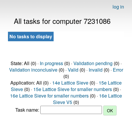
log in
All tasks for computer 7231086
No tasks to display
State: All (0) ·
In progress
(0) ·
Validation pending
(0) ·
Validation inconclusive
(0) ·
Valid
(0) ·
Invalid
(0) ·
Error
(0)
Application: All (0) ·
14e Lattice Sieve
(0) ·
15e Lattice
Sieve
(0) ·
15e Lattice Sieve for smaller numbers
(0) ·
16e Lattice Sieve for smaller numbers
(0) ·
16e Lattice
Sieve V5
(0)
Task name: