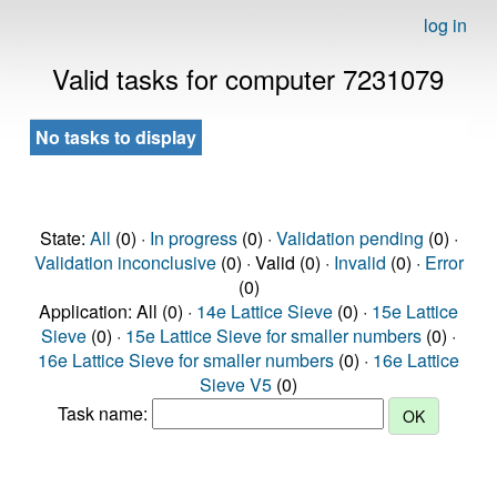
log in
Valid tasks for computer 7231079
No tasks to display
State:
All
(0) ·
In progress
(0) ·
Validation pending
(0) ·
Validation inconclusive
(0) · Valid (0) ·
Invalid
(0) ·
Error
(0)
Application: All (0) ·
14e Lattice Sieve
(0) ·
15e Lattice
Sieve
(0) ·
15e Lattice Sieve for smaller numbers
(0) ·
16e Lattice Sieve for smaller numbers
(0) ·
16e Lattice
Sieve V5
(0)
Task name: