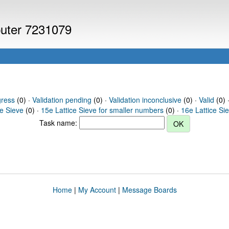
puter 7231079
gress
(0) ·
Validation pending
(0) ·
Validation inconclusive
(0) ·
Valid
(0) 
ce Sieve
(0) ·
15e Lattice Sieve for smaller numbers
(0) ·
16e Lattice Si
Task name:
Home
|
My Account
|
Message Boards