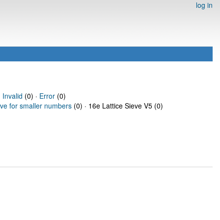
log in
·
Invalid
(0) ·
Error
(0)
eve for smaller numbers
(0) · 16e Lattice Sieve V5 (0)