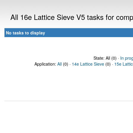
All 16e Lattice Sieve V5 tasks for com
No tasks to display
State: All (0) ·
In pro
Application:
All
(0) ·
14e Lattice Sieve
(0) ·
15e Latti