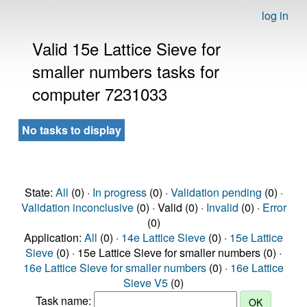
log in
Valid 15e Lattice Sieve for
smaller numbers tasks for
computer 7231033
No tasks to display
State:
All
(0) ·
In progress
(0) ·
Validation pending
(0) ·
Validation inconclusive
(0) · Valid (0) ·
Invalid
(0) ·
Error
(0)
Application:
All
(0) ·
14e Lattice Sieve
(0) ·
15e Lattice
Sieve
(0) · 15e Lattice Sieve for smaller numbers (0) ·
16e Lattice Sieve for smaller numbers
(0) ·
16e Lattice
Sieve V5
(0)
Task name: