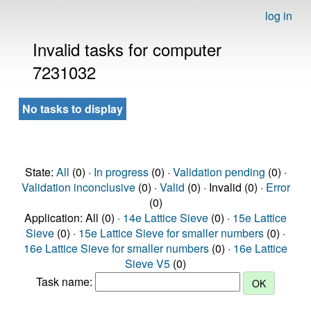
log in
Invalid tasks for computer
7231032
No tasks to display
State:
All
(0) ·
In progress
(0) ·
Validation pending
(0) ·
Validation inconclusive
(0) ·
Valid
(0) · Invalid (0) ·
Error
(0)
Application: All (0) ·
14e Lattice Sieve
(0) ·
15e Lattice
Sieve
(0) ·
15e Lattice Sieve for smaller numbers
(0) ·
16e Lattice Sieve for smaller numbers
(0) ·
16e Lattice
Sieve V5
(0)
Task name: