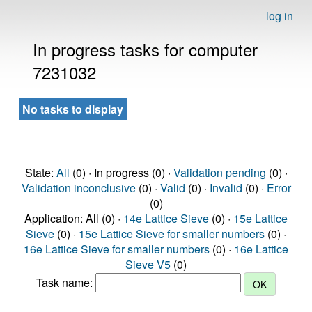
log in
In progress tasks for computer
7231032
No tasks to display
State:
All
(0) · In progress (0) ·
Validation pending
(0) ·
Validation inconclusive
(0) ·
Valid
(0) ·
Invalid
(0) ·
Error
(0)
Application: All (0) ·
14e Lattice Sieve
(0) ·
15e Lattice
Sieve
(0) ·
15e Lattice Sieve for smaller numbers
(0) ·
16e Lattice Sieve for smaller numbers
(0) ·
16e Lattice
Sieve V5
(0)
Task name: