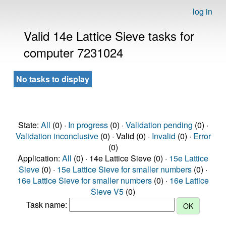
log in
Valid 14e Lattice Sieve tasks for
computer 7231024
No tasks to display
State:
All
(0) ·
In progress
(0) ·
Validation pending
(0) ·
Validation inconclusive
(0) · Valid (0) ·
Invalid
(0) ·
Error
(0)
Application:
All
(0) · 14e Lattice Sieve (0) ·
15e Lattice
Sieve
(0) ·
15e Lattice Sieve for smaller numbers
(0) ·
16e Lattice Sieve for smaller numbers
(0) ·
16e Lattice
Sieve V5
(0)
Task name: